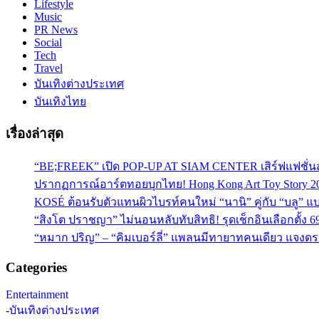
Lifestyle
Music
PR News
Social
Tech
Travel
บันเทิงต่างประเทศ
บันเทิงไทย
เรื่องล่าสุด
“BE;FREEK” เปิด POP-UP AT SIAM CENTER เสิร์ฟแฟชั่นส
ปรากฏการณ์อาร์ตทอยบุกไทย! Hong Kong Art Toy Story 2
KOSÉ ต้อนรับตัวแทนผิวไบรท์คนใหม่ “นานิ” คู่กับ “บลู” แบร
“สิงโต ปราชญา” ไม่นอนหลับทับสิทธิ! รุดเช็กอินเลือกตั้ง 6
“หมาก ปริญ” – “คิมเบอร์ลี่” แพลนมีทายาทคนเดียว แจงดรา
Categories
Entertainment
-
บันเทิงต่างประเทศ