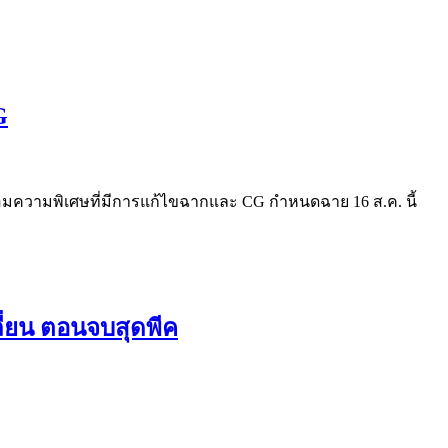
G
ร้อมความพิเศษที่มีการแก้ไขฉากและ CG กำหนดฉาย 16 ส.ค. นี้
ลี่ยน ตอนจบสุดพีค