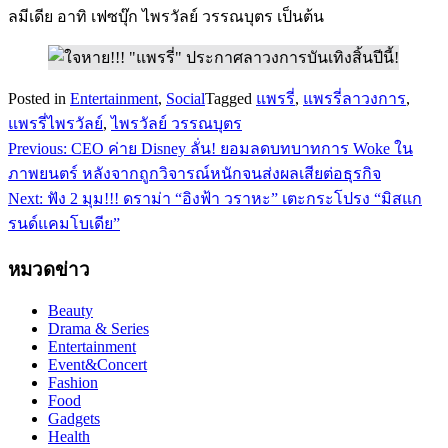
ลมีเดีย อาทิ เฟซบุ๊ก ไพรวัลย์ วรรณบุตร เป็นต้น
Posted in
Entertainment
,
Social
Tagged
แพรรี่
,
แพรรี่ลาวงการ
,
แพรรี่ไพรวัลย์
,
ไพรวัลย์ วรรณบุตร
Previous:
CEO ค่าย Disney ลั่น! ยอมลดบทบาทการ Woke ใน
แนะแนว
ภาพยนตร์ หลังจากถูกวิจารณ์หนักจนส่งผลเสียต่อธุรกิจ
เรื่อง
Next:
ฟัง 2 มุม!!! ดราม่า “อิงฟ้า วราหะ” เตะกระโปรง “มิสแก
รนด์แคมโบเดีย”
หมวดข่าว
Beauty
Drama & Series
Entertainment
Event&Concert
Fashion
Food
Gadgets
Health