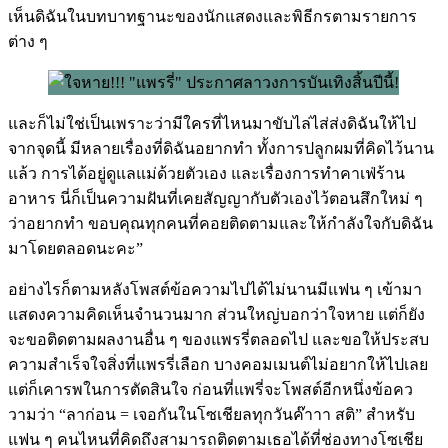
เห็นดิฉันในบทบาทฐานะของนักแสดงและพิธีกรตามรายการ
ต่าง ๆ
และก็ไม่ใช่เป็นเพราะว่ามีใครที่ไหนมาขับไล่ไส่ส่งดิฉันให้ไป
จากจุดนี้ มีหลายเรื่องที่ดิฉันอยากทำ ทั้งการปลูกผมที่คิดไว้นาน
แล้ว การได้อยู่ดูแลแม่ด้วยตัวเอง และเรื่องการทำคาเฟ่ร้าน
อาหาร นี่ก็เป็นความฝันที่เคยสัญญากับตัวเองไว้ตอนสึกใหม่ ๆ
ว่าอยากทำ ขอบคุณทุกคนที่คอยติดตามและให้กำลังใจกับดิฉัน
มาโดยตลอดนะคะ”
อย่างไรก็ตามหลังโพสต์ข้อความไปได้ไม่นานมีแฟน ๆ เข้ามา
แสดงความคิดเห็นจำนวนมาก ส่วนใหญ่บอกว่าใจหาย แต่ก็ยัง
จะขอติดตามผลงานอื่น ๆ ของแพรรี่ตลอดไป และขอให้ประสบ
ความสำเร็จใจสิ่งที่แพรรี่เลือก บางคอมเมนต์ไม่อยากให้ไปเลย
แต่ก็เคารพในการตัดสินใจ ก่อนที่แพรี่จะโพสต์อีกหนึ่งข้อคว
วามว่า “ลาก่อน = เจอกันในโซเชียลทุกวันค๊าาา สติ” สำหรับ
แฟน ๆ คนไหนที่คิดถึงสามารถติดตามเธอได้ที่ช่องทางโซเชีย