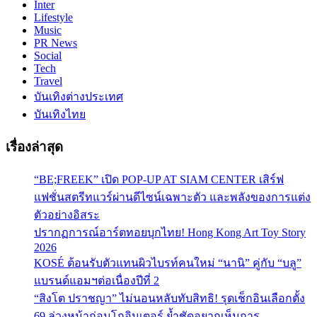
Inter
Lifestyle
Music
PR News
Social
Tech
Travel
บันเทิงต่างประเทศ
บันเทิงไทย
เรื่องล่าสุด
“BE;FREEK” เปิด POP-UP AT SIAM CENTER เสิร์ฟ
แฟชั่นสตรีทแวร์ผ่านดีไซน์เฉพาะตัว และพลังของการแต่ง
ตัวอย่างอิสระ
ปรากฏการณ์อาร์ตทอยบุกไทย! Hong Kong Art Toy Story
2026
KOSÉ ต้อนรับตัวแทนผิวไบรท์คนใหม่ “นานิ” คู่กับ “บลู”
แบรนด์แอมฯต่อเนื่องปีที่ 2
“สิงโต ปราชญา” ไม่นอนหลับทับสิทธิ! รุดเช็กอินเลือกตั้ง
69 ล่วงหน้าก่อนโกอินเตอร์ ย้ำชัดอยากเห็นการ