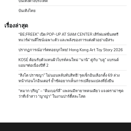
บันเทิงต่างประเทศ
บันเทิงไทย
เรื่องล่าสุด
“BE;FREEK” เปิด POP-UP AT SIAM CENTER เสิร์ฟแฟชั่นสตรี
ทแวร์ผ่านดีไซน์เฉพาะตัว และพลังของการแต่งตัวอย่างอิสระ
ปรากฏการณ์อาร์ตทอยบุกไทย! Hong Kong Art Toy Story 2026
KOSÉ ต้อนรับตัวแทนผิวไบรท์คนใหม่ “นานิ” คู่กับ “บลู” แบรนด์
แอมฯต่อเนื่องปีที่ 2
“สิงโต ปราชญา” ไม่นอนหลับทับสิทธิ! รุดเช็กอินเลือกตั้ง 69 ล่วง
หน้าก่อนโกอินเตอร์ ย้ำชัดอยากเห็นการเปลี่ยนแปลงที่ยั่งยืน
“หมาก ปริญ” – “คิมเบอร์ลี่” แพลนมีทายาทคนเดียว แจงดราม่าชุด
ว่าที่เจ้าสาว “ญาญ่า” ในงานปาร์ตี้สละโสด