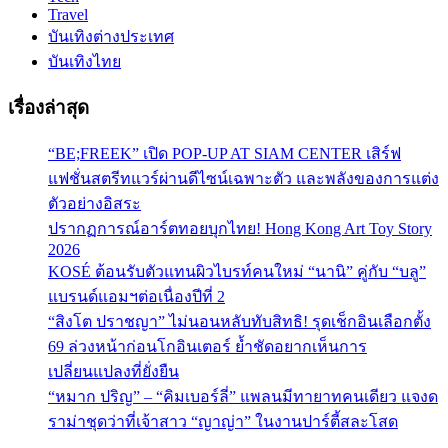
Travel
บันเทิงต่างประเทศ
บันเทิงไทย
เรื่องล่าสุด
“BE;FREEK” เปิด POP-UP AT SIAM CENTER เสิร์ฟ
แฟชั่นสตรีทแวร์ผ่านดีไซน์เฉพาะตัว และพลังของการแต่ง
ตัวอย่างอิสระ
ปรากฏการณ์อาร์ตทอยบุกไทย! Hong Kong Art Toy Story
2026
KOSÉ ต้อนรับตัวแทนผิวไบรท์คนใหม่ “นานิ” คู่กับ “บลู”
แบรนด์แอมฯต่อเนื่องปีที่ 2
“สิงโต ปราชญา” ไม่นอนหลับทับสิทธิ! รุดเช็กอินเลือกตั้ง
69 ล่วงหน้าก่อนโกอินเตอร์ ย้ำชัดอยากเห็นการ
เปลี่ยนแปลงที่ยั่งยืน
“หมาก ปริญ” – “คิมเบอร์ลี่” แพลนมีทายาทคนเดียว แจงด
ราม่าชุดว่าที่เจ้าสาว “ญาญ่า” ในงานปาร์ตี้สละโสด