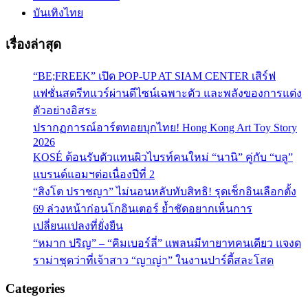
บันเทิงไทย
เรื่องล่าสุด
“BE;FREEK” เปิด POP-UP AT SIAM CENTER เสิร์ฟ
แฟชั่นสตรีทแวร์ผ่านดีไซน์เฉพาะตัว และพลังของการแต่ง
ตัวอย่างอิสระ
ปรากฏการณ์อาร์ตทอยบุกไทย! Hong Kong Art Toy Story
2026
KOSÉ ต้อนรับตัวแทนผิวไบรท์คนใหม่ “นานิ” คู่กับ “บลู”
แบรนด์แอมฯต่อเนื่องปีที่ 2
“สิงโต ปราชญา” ไม่นอนหลับทับสิทธิ! รุดเช็กอินเลือกตั้ง
69 ล่วงหน้าก่อนโกอินเตอร์ ย้ำชัดอยากเห็นการ
เปลี่ยนแปลงที่ยั่งยืน
“หมาก ปริญ” – “คิมเบอร์ลี่” แพลนมีทายาทคนเดียว แจงด
ราม่าชุดว่าที่เจ้าสาว “ญาญ่า” ในงานปาร์ตี้สละโสด
Categories