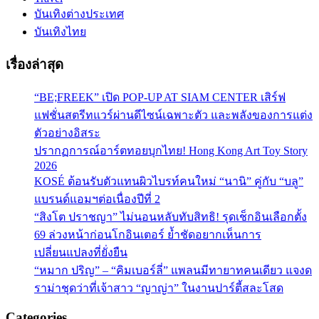
บันเทิงต่างประเทศ
บันเทิงไทย
เรื่องล่าสุด
“BE;FREEK” เปิด POP-UP AT SIAM CENTER เสิร์ฟ
แฟชั่นสตรีทแวร์ผ่านดีไซน์เฉพาะตัว และพลังของการแต่ง
ตัวอย่างอิสระ
ปรากฏการณ์อาร์ตทอยบุกไทย! Hong Kong Art Toy Story
2026
KOSÉ ต้อนรับตัวแทนผิวไบรท์คนใหม่ “นานิ” คู่กับ “บลู”
แบรนด์แอมฯต่อเนื่องปีที่ 2
“สิงโต ปราชญา” ไม่นอนหลับทับสิทธิ! รุดเช็กอินเลือกตั้ง
69 ล่วงหน้าก่อนโกอินเตอร์ ย้ำชัดอยากเห็นการ
เปลี่ยนแปลงที่ยั่งยืน
“หมาก ปริญ” – “คิมเบอร์ลี่” แพลนมีทายาทคนเดียว แจงด
ราม่าชุดว่าที่เจ้าสาว “ญาญ่า” ในงานปาร์ตี้สละโสด
Categories