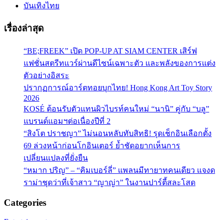
บันเทิงไทย
เรื่องล่าสุด
“BE;FREEK” เปิด POP-UP AT SIAM CENTER เสิร์ฟ
แฟชั่นสตรีทแวร์ผ่านดีไซน์เฉพาะตัว และพลังของการแต่ง
ตัวอย่างอิสระ
ปรากฏการณ์อาร์ตทอยบุกไทย! Hong Kong Art Toy Story
2026
KOSÉ ต้อนรับตัวแทนผิวไบรท์คนใหม่ “นานิ” คู่กับ “บลู”
แบรนด์แอมฯต่อเนื่องปีที่ 2
“สิงโต ปราชญา” ไม่นอนหลับทับสิทธิ! รุดเช็กอินเลือกตั้ง
69 ล่วงหน้าก่อนโกอินเตอร์ ย้ำชัดอยากเห็นการ
เปลี่ยนแปลงที่ยั่งยืน
“หมาก ปริญ” – “คิมเบอร์ลี่” แพลนมีทายาทคนเดียว แจงด
ราม่าชุดว่าที่เจ้าสาว “ญาญ่า” ในงานปาร์ตี้สละโสด
Categories