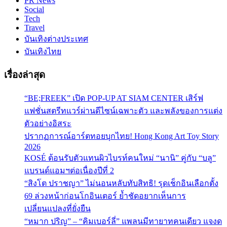
PR News
Social
Tech
Travel
บันเทิงต่างประเทศ
บันเทิงไทย
เรื่องล่าสุด
“BE;FREEK” เปิด POP-UP AT SIAM CENTER เสิร์ฟ
แฟชั่นสตรีทแวร์ผ่านดีไซน์เฉพาะตัว และพลังของการแต่ง
ตัวอย่างอิสระ
ปรากฏการณ์อาร์ตทอยบุกไทย! Hong Kong Art Toy Story
2026
KOSÉ ต้อนรับตัวแทนผิวไบรท์คนใหม่ “นานิ” คู่กับ “บลู”
แบรนด์แอมฯต่อเนื่องปีที่ 2
“สิงโต ปราชญา” ไม่นอนหลับทับสิทธิ! รุดเช็กอินเลือกตั้ง
69 ล่วงหน้าก่อนโกอินเตอร์ ย้ำชัดอยากเห็นการ
เปลี่ยนแปลงที่ยั่งยืน
“หมาก ปริญ” – “คิมเบอร์ลี่” แพลนมีทายาทคนเดียว แจงด