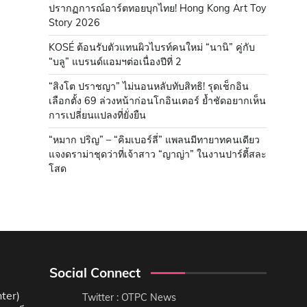
ปรากฏการณ์อาร์ตทอยบุกไทย! Hong Kong Art Toy
Story 2026
KOSÉ ต้อนรับตัวแทนผิวไบรท์คนใหม่ “นานิ” คู่กับ
“บลู” แบรนด์แอมฯต่อเนื่องปีที่ 2
“สิงโต ปราชญา” ไม่นอนหลับทับสิทธิ! รุดเช็กอิน
เลือกตั้ง 69 ล่วงหน้าก่อนโกอินเตอร์ ย้ำชัดอยากเห็น
การเปลี่ยนแปลงที่ยั่งยืน
“หมาก ปริญ” – “คิมเบอร์ลี่” แพลนมีทายาทคนเดียว
แจงดราม่าชุดว่าที่เจ้าสาว “ญาญ่า” ในงานปาร์ตี้สละ
โสด
Social Connect
ter)
Twitter : OTPC News