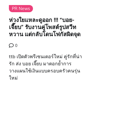
PR News
ห่วงใยแหละดูออก !!! “บอย-
เจี๊ยบ” รับงานคู่โพสต์รูปสวีท
หวาน แต่กลับโดนโฟกัสผิดจุด
0
ttb เปิดตัวพรีเซนเตอร์ใหม่ คู่รักที่น่า
รัก ส่ง บอย เจี๊ยบ มาตอกย้ำการ
วางแผนใช้เงินแบบครอบครัวคนรุ่น
ใหม่