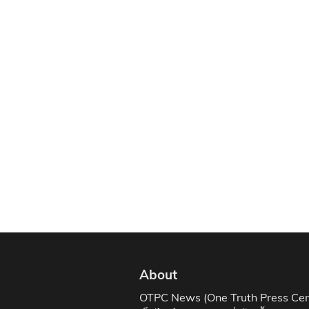
About
OTPC News (One Truth Press Cen