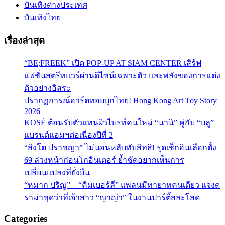
บันเทิงต่างประเทศ
บันเทิงไทย
เรื่องล่าสุด
“BE;FREEK” เปิด POP-UP AT SIAM CENTER เสิร์ฟ
แฟชั่นสตรีทแวร์ผ่านดีไซน์เฉพาะตัว และพลังของการแต่ง
ตัวอย่างอิสระ
ปรากฏการณ์อาร์ตทอยบุกไทย! Hong Kong Art Toy Story
2026
KOSÉ ต้อนรับตัวแทนผิวไบรท์คนใหม่ “นานิ” คู่กับ “บลู”
แบรนด์แอมฯต่อเนื่องปีที่ 2
“สิงโต ปราชญา” ไม่นอนหลับทับสิทธิ! รุดเช็กอินเลือกตั้ง
69 ล่วงหน้าก่อนโกอินเตอร์ ย้ำชัดอยากเห็นการ
เปลี่ยนแปลงที่ยั่งยืน
“หมาก ปริญ” – “คิมเบอร์ลี่” แพลนมีทายาทคนเดียว แจงด
ราม่าชุดว่าที่เจ้าสาว “ญาญ่า” ในงานปาร์ตี้สละโสด
Categories