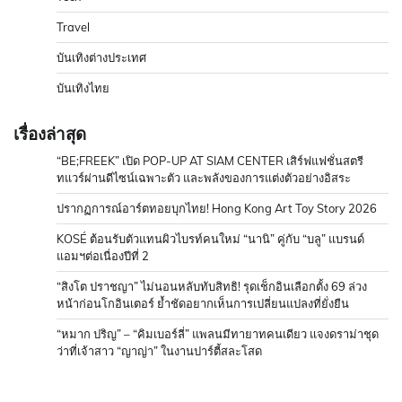
Travel
บันเทิงต่างประเทศ
บันเทิงไทย
เรื่องล่าสุด
“BE;FREEK” เปิด POP-UP AT SIAM CENTER เสิร์ฟแฟชั่นสตรี
ทแวร์ผ่านดีไซน์เฉพาะตัว และพลังของการแต่งตัวอย่างอิสระ
ปรากฏการณ์อาร์ตทอยบุกไทย! Hong Kong Art Toy Story 2026
KOSÉ ต้อนรับตัวแทนผิวไบรท์คนใหม่ “นานิ” คู่กับ “บลู” แบรนด์
แอมฯต่อเนื่องปีที่ 2
“สิงโต ปราชญา” ไม่นอนหลับทับสิทธิ! รุดเช็กอินเลือกตั้ง 69 ล่วง
หน้าก่อนโกอินเตอร์ ย้ำชัดอยากเห็นการเปลี่ยนแปลงที่ยั่งยืน
“หมาก ปริญ” – “คิมเบอร์ลี่” แพลนมีทายาทคนเดียว แจงดราม่าชุด
ว่าที่เจ้าสาว “ญาญ่า” ในงานปาร์ตี้สละโสด