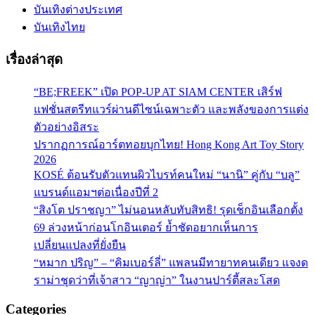
บันเทิงต่างประเทศ
บันเทิงไทย
เรื่องล่าสุด
“BE;FREEK” เปิด POP-UP AT SIAM CENTER เสิร์ฟ
แฟชั่นสตรีทแวร์ผ่านดีไซน์เฉพาะตัว และพลังของการแต่ง
ตัวอย่างอิสระ
ปรากฏการณ์อาร์ตทอยบุกไทย! Hong Kong Art Toy Story
2026
KOSÉ ต้อนรับตัวแทนผิวไบรท์คนใหม่ “นานิ” คู่กับ “บลู”
แบรนด์แอมฯต่อเนื่องปีที่ 2
“สิงโต ปราชญา” ไม่นอนหลับทับสิทธิ! รุดเช็กอินเลือกตั้ง
69 ล่วงหน้าก่อนโกอินเตอร์ ย้ำชัดอยากเห็นการ
เปลี่ยนแปลงที่ยั่งยืน
“หมาก ปริญ” – “คิมเบอร์ลี่” แพลนมีทายาทคนเดียว แจงด
ราม่าชุดว่าที่เจ้าสาว “ญาญ่า” ในงานปาร์ตี้สละโสด
Categories