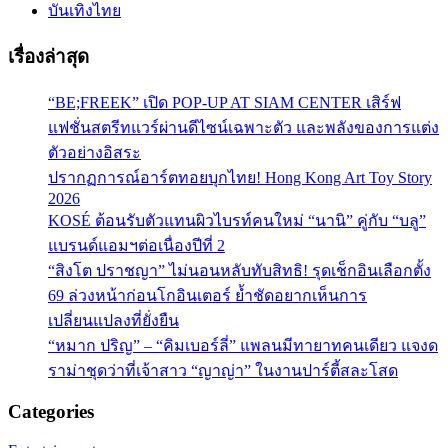
บันเทิงไทย
เรื่องล่าสุด
“BE;FREEK” เปิด POP-UP AT SIAM CENTER เสิร์ฟ
แฟชั่นสตรีทแวร์ผ่านดีไซน์เฉพาะตัว และพลังของการแต่ง
ตัวอย่างอิสระ
ปรากฏการณ์อาร์ตทอยบุกไทย! Hong Kong Art Toy Story
2026
KOSÉ ต้อนรับตัวแทนผิวไบรท์คนใหม่ “นานิ” คู่กับ “บลู”
แบรนด์แอมฯต่อเนื่องปีที่ 2
“สิงโต ปราชญา” ไม่นอนหลับทับสิทธิ! รุดเช็กอินเลือกตั้ง
69 ล่วงหน้าก่อนโกอินเตอร์ ย้ำชัดอยากเห็นการ
เปลี่ยนแปลงที่ยั่งยืน
“หมาก ปริญ” – “คิมเบอร์ลี่” แพลนมีทายาทคนเดียว แจงด
ราม่าชุดว่าที่เจ้าสาว “ญาญ่า” ในงานปาร์ตี้สละโสด
Categories