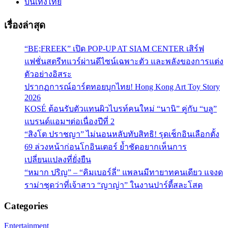
บันเทิงไทย
เรื่องล่าสุด
“BE;FREEK” เปิด POP-UP AT SIAM CENTER เสิร์ฟ
แฟชั่นสตรีทแวร์ผ่านดีไซน์เฉพาะตัว และพลังของการแต่ง
ตัวอย่างอิสระ
ปรากฏการณ์อาร์ตทอยบุกไทย! Hong Kong Art Toy Story
2026
KOSÉ ต้อนรับตัวแทนผิวไบรท์คนใหม่ “นานิ” คู่กับ “บลู”
แบรนด์แอมฯต่อเนื่องปีที่ 2
“สิงโต ปราชญา” ไม่นอนหลับทับสิทธิ! รุดเช็กอินเลือกตั้ง
69 ล่วงหน้าก่อนโกอินเตอร์ ย้ำชัดอยากเห็นการ
เปลี่ยนแปลงที่ยั่งยืน
“หมาก ปริญ” – “คิมเบอร์ลี่” แพลนมีทายาทคนเดียว แจงด
ราม่าชุดว่าที่เจ้าสาว “ญาญ่า” ในงานปาร์ตี้สละโสด
Categories
Entertainment