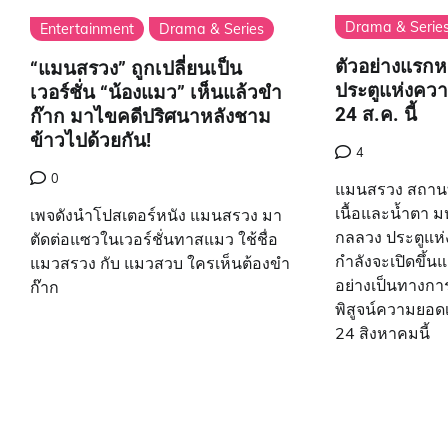
Drama & Serie
Entertainment
Drama & Series
ตัวอย่างแรกห
“แมนสรวง” ถูกเปลี่ยนเป็น
ประตูแห่งควา
เวอร์ชั่น “น้องแมว” เห็นแล้วขำ
24 ส.ค. นี้
ก๊าก มาไขคดีปริศนาหลังชาม
ข้าวไปด้วยกัน!
4
0
แมนสรวง สถานท
เนื้อและน้ำตา 
เพจดังนำโปสเตอร์หนัง แมนสรวง มา
กลลวง ประตูแห
ตัดต่อแซวในเวอร์ชั่นทาสแมว ใช้ชื่อ
กำลังจะเปิดขึ้น
แมวสรวง กับ แมวสวบ ใครเห็นต้องขำ
อย่างเป็นทางการ
ก๊าก
พิสูจน์ความยอดเย
24 สิงหาคมนี้