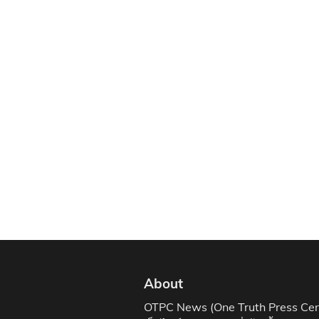
About
OTPC News (One Truth Press Cen