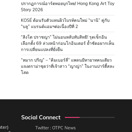
ปรากฏการณ์อาร์ตทอยบุกไทย! Hong Kong Art Toy
Story 2026
KOSÉ ต้อนรับตัวแทนผิวไบรท์คนใหม่ “นานิ” คู่กับ
“บลู” แบรนด์แอมฯต่อเนื่องปีที่ 2
“สิงโต ปราชญา” ไม่นอนหลับทับสิทธิ! รุดเช็กอิน
เลือกตั้ง 69 ล่วงหน้าก่อนโกอินเตอร์ ย้ำชัดอยากเห็น
การเปลี่ยนแปลงที่ยั่งยืน
“หมาก ปริญ” – “คิมเบอร์ลี่” แพลนมีทายาทคนเดียว
แจงดราม่าชุดว่าที่เจ้าสาว “ญาญ่า” ในงานปาร์ตี้สละ
โสด
Social Connect
ter)
Twitter : OTPC News