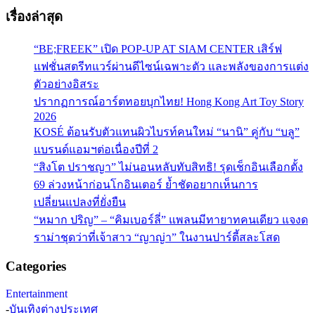
เรื่องล่าสุด
“BE;FREEK” เปิด POP-UP AT SIAM CENTER เสิร์ฟ
แฟชั่นสตรีทแวร์ผ่านดีไซน์เฉพาะตัว และพลังของการแต่ง
ตัวอย่างอิสระ
ปรากฏการณ์อาร์ตทอยบุกไทย! Hong Kong Art Toy Story
2026
KOSÉ ต้อนรับตัวแทนผิวไบรท์คนใหม่ “นานิ” คู่กับ “บลู”
แบรนด์แอมฯต่อเนื่องปีที่ 2
“สิงโต ปราชญา” ไม่นอนหลับทับสิทธิ! รุดเช็กอินเลือกตั้ง
69 ล่วงหน้าก่อนโกอินเตอร์ ย้ำชัดอยากเห็นการ
เปลี่ยนแปลงที่ยั่งยืน
“หมาก ปริญ” – “คิมเบอร์ลี่” แพลนมีทายาทคนเดียว แจงด
ราม่าชุดว่าที่เจ้าสาว “ญาญ่า” ในงานปาร์ตี้สละโสด
Categories
Entertainment
-
บันเทิงต่างประเทศ