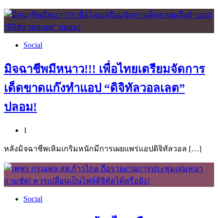
Social
มิจฉาชีพมีหนาว!!! เพื่อไทยเตรียมจัดการ
เด็ดขาดแก๊งทำแอป “ดิจิทัลวอลเลต”
ปลอม!
1
หลังมิจฉาชีพเหิมเกริมหนักมีการเผยแพร่แอปดิจิทัลวอล […]
Social