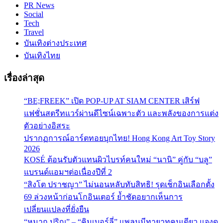
PR News
Social
Tech
Travel
บันเทิงต่างประเทศ
บันเทิงไทย
เรื่องล่าสุด
“BE;FREEK” เปิด POP-UP AT SIAM CENTER เสิร์ฟ
แฟชั่นสตรีทแวร์ผ่านดีไซน์เฉพาะตัว และพลังของการแต่ง
ตัวอย่างอิสระ
ปรากฏการณ์อาร์ตทอยบุกไทย! Hong Kong Art Toy Story
2026
KOSÉ ต้อนรับตัวแทนผิวไบรท์คนใหม่ “นานิ” คู่กับ “บลู”
แบรนด์แอมฯต่อเนื่องปีที่ 2
“สิงโต ปราชญา” ไม่นอนหลับทับสิทธิ! รุดเช็กอินเลือกตั้ง
69 ล่วงหน้าก่อนโกอินเตอร์ ย้ำชัดอยากเห็นการ
เปลี่ยนแปลงที่ยั่งยืน
“หมาก ปริญ” – “คิมเบอร์ลี่” แพลนมีทายาทคนเดียว แจงด