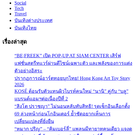
Social
Tech
Travel
บันเทิงต่างประเทศ
บันเทิงไทย
เรื่องล่าสุด
“BE;FREEK” เปิด POP-UP AT SIAM CENTER เสิร์ฟ
แฟชั่นสตรีทแวร์ผ่านดีไซน์เฉพาะตัว และพลังของการแต่ง
ตัวอย่างอิสระ
ปรากฏการณ์อาร์ตทอยบุกไทย! Hong Kong Art Toy Story
2026
KOSÉ ต้อนรับตัวแทนผิวไบรท์คนใหม่ “นานิ” คู่กับ “บลู”
แบรนด์แอมฯต่อเนื่องปีที่ 2
“สิงโต ปราชญา” ไม่นอนหลับทับสิทธิ! รุดเช็กอินเลือกตั้ง
69 ล่วงหน้าก่อนโกอินเตอร์ ย้ำชัดอยากเห็นการ
เปลี่ยนแปลงที่ยั่งยืน
“หมาก ปริญ” – “คิมเบอร์ลี่” แพลนมีทายาทคนเดียว แจงด