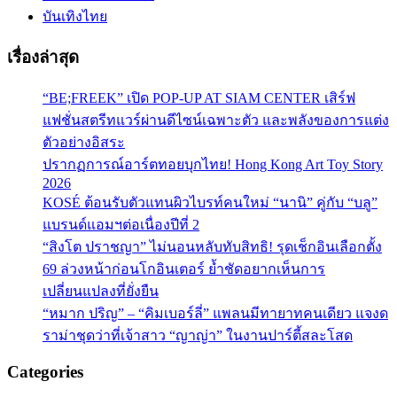
บันเทิงไทย
เรื่องล่าสุด
“BE;FREEK” เปิด POP-UP AT SIAM CENTER เสิร์ฟ
แฟชั่นสตรีทแวร์ผ่านดีไซน์เฉพาะตัว และพลังของการแต่ง
ตัวอย่างอิสระ
ปรากฏการณ์อาร์ตทอยบุกไทย! Hong Kong Art Toy Story
2026
KOSÉ ต้อนรับตัวแทนผิวไบรท์คนใหม่ “นานิ” คู่กับ “บลู”
แบรนด์แอมฯต่อเนื่องปีที่ 2
“สิงโต ปราชญา” ไม่นอนหลับทับสิทธิ! รุดเช็กอินเลือกตั้ง
69 ล่วงหน้าก่อนโกอินเตอร์ ย้ำชัดอยากเห็นการ
เปลี่ยนแปลงที่ยั่งยืน
“หมาก ปริญ” – “คิมเบอร์ลี่” แพลนมีทายาทคนเดียว แจงด
ราม่าชุดว่าที่เจ้าสาว “ญาญ่า” ในงานปาร์ตี้สละโสด
Categories