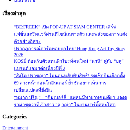
บันเทิงไทย
เรื่องล่าสุด
“BE;FREEK” เปิด POP-UP AT SIAM CENTER เสิร์ฟ
แฟชั่นสตรีทแวร์ผ่านดีไซน์เฉพาะตัว และพลังของการแต่ง
ตัวอย่างอิสระ
ปรากฏการณ์อาร์ตทอยบุกไทย! Hong Kong Art Toy Story
2026
KOSÉ ต้อนรับตัวแทนผิวไบรท์คนใหม่ “นานิ” คู่กับ “บลู”
แบรนด์แอมฯต่อเนื่องปีที่ 2
“สิงโต ปราชญา” ไม่นอนหลับทับสิทธิ! รุดเช็กอินเลือกตั้ง
69 ล่วงหน้าก่อนโกอินเตอร์ ย้ำชัดอยากเห็นการ
เปลี่ยนแปลงที่ยั่งยืน
“หมาก ปริญ” – “คิมเบอร์ลี่” แพลนมีทายาทคนเดียว แจงด
ราม่าชุดว่าที่เจ้าสาว “ญาญ่า” ในงานปาร์ตี้สละโสด
Categories
Entertainment