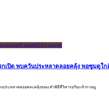
รกเปิด พบควันประหลาดลอยคลุ้ง พอซูมดูใกล้ 
่างประหลาดลอยคละคลุ้งขณะทำพิธีที่วิหารอริยะเจ้ากวนอู