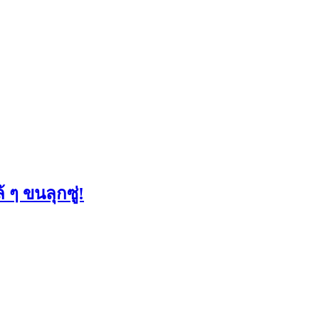
ๆ ขนลุกซู่!