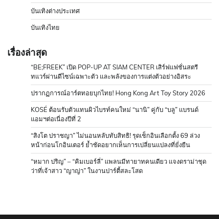
บันเทิงต่างประเทศ
บันเทิงไทย
เรื่องล่าสุด
“BE;FREEK” เปิด POP-UP AT SIAM CENTER เสิร์ฟแฟชั่นสตรี
ทแวร์ผ่านดีไซน์เฉพาะตัว และพลังของการแต่งตัวอย่างอิสระ
ปรากฏการณ์อาร์ตทอยบุกไทย! Hong Kong Art Toy Story 2026
KOSÉ ต้อนรับตัวแทนผิวไบรท์คนใหม่ “นานิ” คู่กับ “บลู” แบรนด์
แอมฯต่อเนื่องปีที่ 2
“สิงโต ปราชญา” ไม่นอนหลับทับสิทธิ! รุดเช็กอินเลือกตั้ง 69 ล่วง
หน้าก่อนโกอินเตอร์ ย้ำชัดอยากเห็นการเปลี่ยนแปลงที่ยั่งยืน
“หมาก ปริญ” – “คิมเบอร์ลี่” แพลนมีทายาทคนเดียว แจงดราม่าชุด
ว่าที่เจ้าสาว “ญาญ่า” ในงานปาร์ตี้สละโสด