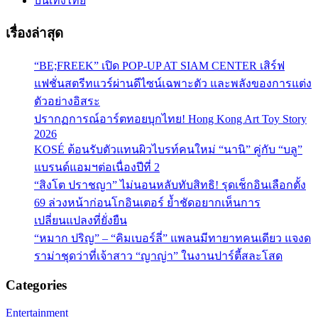
บันเทิงไทย
เรื่องล่าสุด
“BE;FREEK” เปิด POP-UP AT SIAM CENTER เสิร์ฟ
แฟชั่นสตรีทแวร์ผ่านดีไซน์เฉพาะตัว และพลังของการแต่ง
ตัวอย่างอิสระ
ปรากฏการณ์อาร์ตทอยบุกไทย! Hong Kong Art Toy Story
2026
KOSÉ ต้อนรับตัวแทนผิวไบรท์คนใหม่ “นานิ” คู่กับ “บลู”
แบรนด์แอมฯต่อเนื่องปีที่ 2
“สิงโต ปราชญา” ไม่นอนหลับทับสิทธิ! รุดเช็กอินเลือกตั้ง
69 ล่วงหน้าก่อนโกอินเตอร์ ย้ำชัดอยากเห็นการ
เปลี่ยนแปลงที่ยั่งยืน
“หมาก ปริญ” – “คิมเบอร์ลี่” แพลนมีทายาทคนเดียว แจงด
ราม่าชุดว่าที่เจ้าสาว “ญาญ่า” ในงานปาร์ตี้สละโสด
Categories
Entertainment