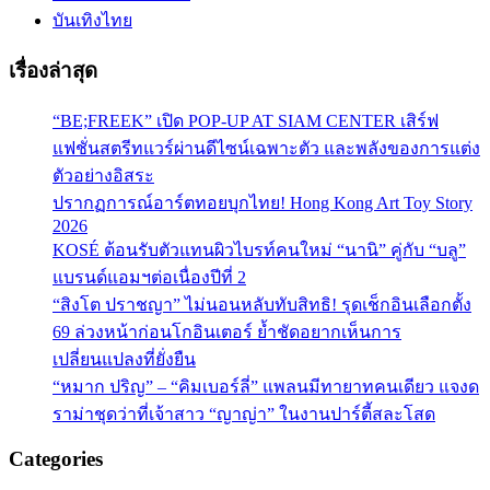
บันเทิงไทย
เรื่องล่าสุด
“BE;FREEK” เปิด POP-UP AT SIAM CENTER เสิร์ฟ
แฟชั่นสตรีทแวร์ผ่านดีไซน์เฉพาะตัว และพลังของการแต่ง
ตัวอย่างอิสระ
ปรากฏการณ์อาร์ตทอยบุกไทย! Hong Kong Art Toy Story
2026
KOSÉ ต้อนรับตัวแทนผิวไบรท์คนใหม่ “นานิ” คู่กับ “บลู”
แบรนด์แอมฯต่อเนื่องปีที่ 2
“สิงโต ปราชญา” ไม่นอนหลับทับสิทธิ! รุดเช็กอินเลือกตั้ง
69 ล่วงหน้าก่อนโกอินเตอร์ ย้ำชัดอยากเห็นการ
เปลี่ยนแปลงที่ยั่งยืน
“หมาก ปริญ” – “คิมเบอร์ลี่” แพลนมีทายาทคนเดียว แจงด
ราม่าชุดว่าที่เจ้าสาว “ญาญ่า” ในงานปาร์ตี้สละโสด
Categories