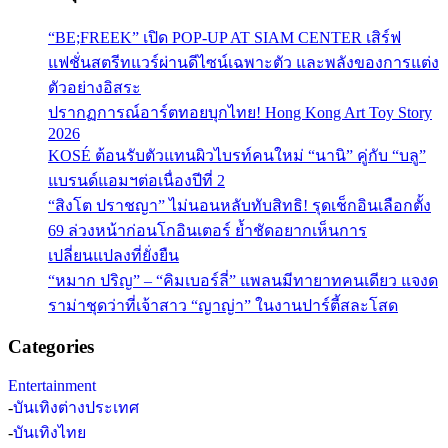
“BE;FREEK” เปิด POP-UP AT SIAM CENTER เสิร์ฟ
แฟชั่นสตรีทแวร์ผ่านดีไซน์เฉพาะตัว และพลังของการแต่ง
ตัวอย่างอิสระ
ปรากฏการณ์อาร์ตทอยบุกไทย! Hong Kong Art Toy Story
2026
KOSÉ ต้อนรับตัวแทนผิวไบรท์คนใหม่ “นานิ” คู่กับ “บลู”
แบรนด์แอมฯต่อเนื่องปีที่ 2
“สิงโต ปราชญา” ไม่นอนหลับทับสิทธิ! รุดเช็กอินเลือกตั้ง
69 ล่วงหน้าก่อนโกอินเตอร์ ย้ำชัดอยากเห็นการ
เปลี่ยนแปลงที่ยั่งยืน
“หมาก ปริญ” – “คิมเบอร์ลี่” แพลนมีทายาทคนเดียว แจงด
ราม่าชุดว่าที่เจ้าสาว “ญาญ่า” ในงานปาร์ตี้สละโสด
Categories
Entertainment
-
บันเทิงต่างประเทศ
-
บันเทิงไทย