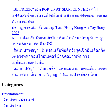
“BE;FREEK” เปิด POP-UP AT SIAM CENTER เสิร์ฟ
แฟชั่นสตรีทแวร์ผ่านดีไซน์เฉพาะตัว และพลังของการแต่ง
ตัวอย่างอิสระ
ปรากฏการณ์อาร์ตทอยบุกไทย! Hong Kong Art Toy Story
2026
KOSÉ ต้อนรับตัวแทนผิวไบรท์คนใหม่ “นานิ” คู่กับ “บลู”
แบรนด์แอมฯต่อเนื่องปีที่ 2
“สิงโต ปราชญา” ไม่นอนหลับทับสิทธิ! รุดเช็กอินเลือกตั้ง
69 ล่วงหน้าก่อนโกอินเตอร์ ย้ำชัดอยากเห็นการ
เปลี่ยนแปลงที่ยั่งยืน
“หมาก ปริญ” – “คิมเบอร์ลี่” แพลนมีทายาทคนเดียว แจงด
ราม่าชุดว่าที่เจ้าสาว “ญาญ่า” ในงานปาร์ตี้สละโสด
Categories
Entertainment
-
บันเทิงต่างประเทศ
-
บันเทิงไทย