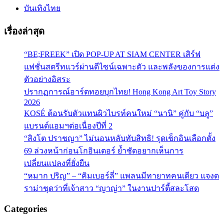
บันเทิงไทย
เรื่องล่าสุด
“BE;FREEK” เปิด POP-UP AT SIAM CENTER เสิร์ฟ
แฟชั่นสตรีทแวร์ผ่านดีไซน์เฉพาะตัว และพลังของการแต่ง
ตัวอย่างอิสระ
ปรากฏการณ์อาร์ตทอยบุกไทย! Hong Kong Art Toy Story
2026
KOSÉ ต้อนรับตัวแทนผิวไบรท์คนใหม่ “นานิ” คู่กับ “บลู”
แบรนด์แอมฯต่อเนื่องปีที่ 2
“สิงโต ปราชญา” ไม่นอนหลับทับสิทธิ! รุดเช็กอินเลือกตั้ง
69 ล่วงหน้าก่อนโกอินเตอร์ ย้ำชัดอยากเห็นการ
เปลี่ยนแปลงที่ยั่งยืน
“หมาก ปริญ” – “คิมเบอร์ลี่” แพลนมีทายาทคนเดียว แจงด
ราม่าชุดว่าที่เจ้าสาว “ญาญ่า” ในงานปาร์ตี้สละโสด
Categories