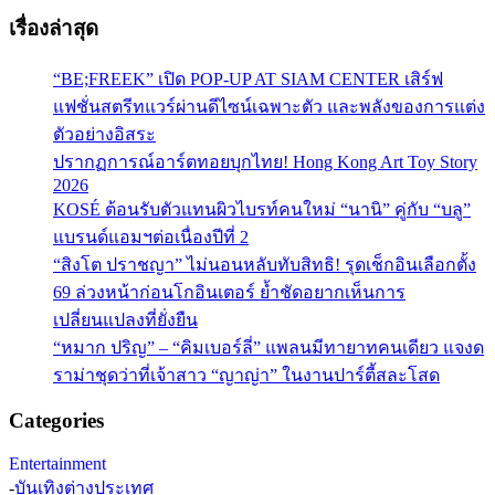
เรื่องล่าสุด
“BE;FREEK” เปิด POP-UP AT SIAM CENTER เสิร์ฟ
แฟชั่นสตรีทแวร์ผ่านดีไซน์เฉพาะตัว และพลังของการแต่ง
ตัวอย่างอิสระ
ปรากฏการณ์อาร์ตทอยบุกไทย! Hong Kong Art Toy Story
2026
KOSÉ ต้อนรับตัวแทนผิวไบรท์คนใหม่ “นานิ” คู่กับ “บลู”
แบรนด์แอมฯต่อเนื่องปีที่ 2
“สิงโต ปราชญา” ไม่นอนหลับทับสิทธิ! รุดเช็กอินเลือกตั้ง
69 ล่วงหน้าก่อนโกอินเตอร์ ย้ำชัดอยากเห็นการ
เปลี่ยนแปลงที่ยั่งยืน
“หมาก ปริญ” – “คิมเบอร์ลี่” แพลนมีทายาทคนเดียว แจงด
ราม่าชุดว่าที่เจ้าสาว “ญาญ่า” ในงานปาร์ตี้สละโสด
Categories
Entertainment
-
บันเทิงต่างประเทศ