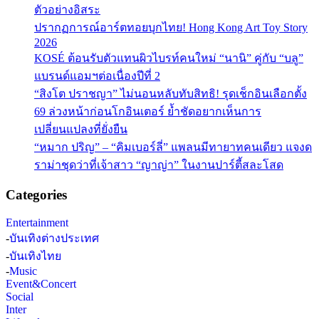
ตัวอย่างอิสระ
ปรากฏการณ์อาร์ตทอยบุกไทย! Hong Kong Art Toy Story
2026
KOSÉ ต้อนรับตัวแทนผิวไบรท์คนใหม่ “นานิ” คู่กับ “บลู”
แบรนด์แอมฯต่อเนื่องปีที่ 2
“สิงโต ปราชญา” ไม่นอนหลับทับสิทธิ! รุดเช็กอินเลือกตั้ง
69 ล่วงหน้าก่อนโกอินเตอร์ ย้ำชัดอยากเห็นการ
เปลี่ยนแปลงที่ยั่งยืน
“หมาก ปริญ” – “คิมเบอร์ลี่” แพลนมีทายาทคนเดียว แจงด
ราม่าชุดว่าที่เจ้าสาว “ญาญ่า” ในงานปาร์ตี้สละโสด
Categories
Entertainment
-
บันเทิงต่างประเทศ
-
บันเทิงไทย
-
Music
Event&Concert
Social
Inter