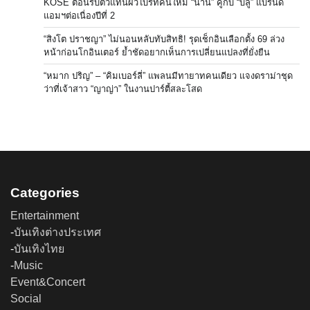
KOSÉ ต้อนรับตัวแทนผิวไบรท์คนใหม่ “นานิ” คู่กับ “บลู” แบรนด์
แอมฯต่อเนื่องปีที่ 2
“สิงโต ปราชญา” ไม่นอนหลับทับสิทธิ! รุดเช็กอินเลือกตั้ง 69 ล่วง
หน้าก่อนโกอินเตอร์ ย้ำชัดอยากเห็นการเปลี่ยนแปลงที่ยั่งยืน
“หมาก ปริญ” – “คิมเบอร์ลี่” แพลนมีทายาทคนเดียว แจงดราม่าชุด
ว่าที่เจ้าสาว “ญาญ่า” ในงานปาร์ตี้สละโสด
Categories
Entertainment
-
บันเทิงต่างประเทศ
-
บันเทิงไทย
-
Music
Event&Concert
Social