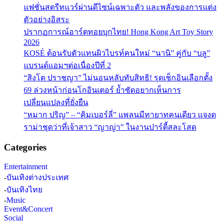
แฟชั่นสตรีทแวร์ผ่านดีไซน์เฉพาะตัว และพลังของการแต่ง
ตัวอย่างอิสระ
ปรากฏการณ์อาร์ตทอยบุกไทย! Hong Kong Art Toy Story
2026
KOSÉ ต้อนรับตัวแทนผิวไบรท์คนใหม่ “นานิ” คู่กับ “บลู”
แบรนด์แอมฯต่อเนื่องปีที่ 2
“สิงโต ปราชญา” ไม่นอนหลับทับสิทธิ! รุดเช็กอินเลือกตั้ง
69 ล่วงหน้าก่อนโกอินเตอร์ ย้ำชัดอยากเห็นการ
เปลี่ยนแปลงที่ยั่งยืน
“หมาก ปริญ” – “คิมเบอร์ลี่” แพลนมีทายาทคนเดียว แจงด
ราม่าชุดว่าที่เจ้าสาว “ญาญ่า” ในงานปาร์ตี้สละโสด
Categories
Entertainment
-
บันเทิงต่างประเทศ
-
บันเทิงไทย
-
Music
Event&Concert
Social