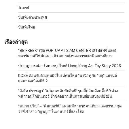
Travel
บันเทิงต่างประเทศ
บันเทิงไทย
เรื่องล่าสุด
“BE;FREEK” เปิด POP-UP AT SIAM CENTER เสิร์ฟแฟชั่นสตรี
ทแวร์ผ่านดีไซน์เฉพาะตัว และพลังของการแต่งตัวอย่างอิสระ
ปรากฏการณ์อาร์ตทอยบุกไทย! Hong Kong Art Toy Story 2026
KOSÉ ต้อนรับตัวแทนผิวไบรท์คนใหม่ “นานิ” คู่กับ “บลู” แบรนด์
แอมฯต่อเนื่องปีที่ 2
“สิงโต ปราชญา” ไม่นอนหลับทับสิทธิ! รุดเช็กอินเลือกตั้ง 69 ล่วง
หน้าก่อนโกอินเตอร์ ย้ำชัดอยากเห็นการเปลี่ยนแปลงที่ยั่งยืน
“หมาก ปริญ” – “คิมเบอร์ลี่” แพลนมีทายาทคนเดียว แจงดราม่าชุด
ว่าที่เจ้าสาว “ญาญ่า” ในงานปาร์ตี้สละโสด