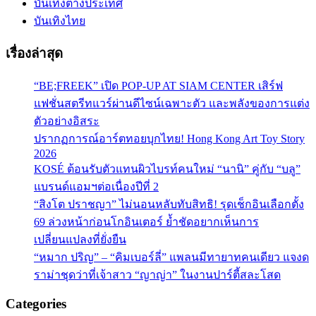
บันเทิงต่างประเทศ
บันเทิงไทย
เรื่องล่าสุด
“BE;FREEK” เปิด POP-UP AT SIAM CENTER เสิร์ฟ
แฟชั่นสตรีทแวร์ผ่านดีไซน์เฉพาะตัว และพลังของการแต่ง
ตัวอย่างอิสระ
ปรากฏการณ์อาร์ตทอยบุกไทย! Hong Kong Art Toy Story
2026
KOSÉ ต้อนรับตัวแทนผิวไบรท์คนใหม่ “นานิ” คู่กับ “บลู”
แบรนด์แอมฯต่อเนื่องปีที่ 2
“สิงโต ปราชญา” ไม่นอนหลับทับสิทธิ! รุดเช็กอินเลือกตั้ง
69 ล่วงหน้าก่อนโกอินเตอร์ ย้ำชัดอยากเห็นการ
เปลี่ยนแปลงที่ยั่งยืน
“หมาก ปริญ” – “คิมเบอร์ลี่” แพลนมีทายาทคนเดียว แจงด
ราม่าชุดว่าที่เจ้าสาว “ญาญ่า” ในงานปาร์ตี้สละโสด
Categories