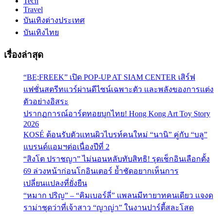
Tech
Travel
บันเทิงต่างประเทศ
บันเทิงไทย
เรื่องล่าสุด
“BE;FREEK” เปิด POP-UP AT SIAM CENTER เสิร์ฟ
แฟชั่นสตรีทแวร์ผ่านดีไซน์เฉพาะตัว และพลังของการแต่ง
ตัวอย่างอิสระ
ปรากฏการณ์อาร์ตทอยบุกไทย! Hong Kong Art Toy Story
2026
KOSÉ ต้อนรับตัวแทนผิวไบรท์คนใหม่ “นานิ” คู่กับ “บลู”
แบรนด์แอมฯต่อเนื่องปีที่ 2
“สิงโต ปราชญา” ไม่นอนหลับทับสิทธิ! รุดเช็กอินเลือกตั้ง
69 ล่วงหน้าก่อนโกอินเตอร์ ย้ำชัดอยากเห็นการ
เปลี่ยนแปลงที่ยั่งยืน
“หมาก ปริญ” – “คิมเบอร์ลี่” แพลนมีทายาทคนเดียว แจงด
ราม่าชุดว่าที่เจ้าสาว “ญาญ่า” ในงานปาร์ตี้สละโสด