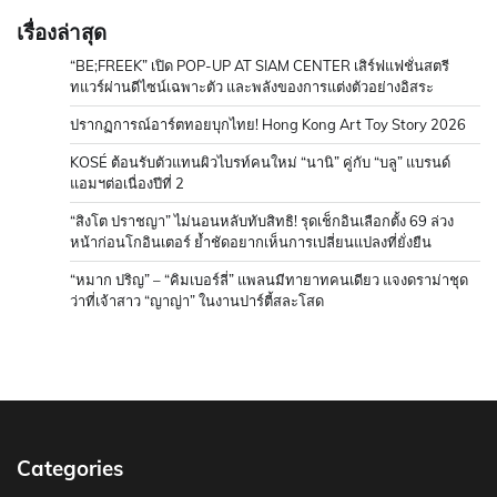
เรื่องล่าสุด
“BE;FREEK” เปิด POP-UP AT SIAM CENTER เสิร์ฟแฟชั่นสตรี
ทแวร์ผ่านดีไซน์เฉพาะตัว และพลังของการแต่งตัวอย่างอิสระ
ปรากฏการณ์อาร์ตทอยบุกไทย! Hong Kong Art Toy Story 2026
KOSÉ ต้อนรับตัวแทนผิวไบรท์คนใหม่ “นานิ” คู่กับ “บลู” แบรนด์
แอมฯต่อเนื่องปีที่ 2
“สิงโต ปราชญา” ไม่นอนหลับทับสิทธิ! รุดเช็กอินเลือกตั้ง 69 ล่วง
หน้าก่อนโกอินเตอร์ ย้ำชัดอยากเห็นการเปลี่ยนแปลงที่ยั่งยืน
“หมาก ปริญ” – “คิมเบอร์ลี่” แพลนมีทายาทคนเดียว แจงดราม่าชุด
ว่าที่เจ้าสาว “ญาญ่า” ในงานปาร์ตี้สละโสด
Categories