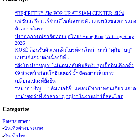
“BE;FREEK” เปิด POP-UP AT SIAM CENTER เสิร์ฟ
แฟชั่นสตรีทแวร์ผ่านดีไซน์เฉพาะตัว และพลังของการแต่ง
ตัวอย่างอิสระ
ปรากฏการณ์อาร์ตทอยบุกไทย! Hong Kong Art Toy Story
2026
KOSÉ ต้อนรับตัวแทนผิวไบรท์คนใหม่ “นานิ” คู่กับ “บลู”
แบรนด์แอมฯต่อเนื่องปีที่ 2
“สิงโต ปราชญา” ไม่นอนหลับทับสิทธิ! รุดเช็กอินเลือกตั้ง
69 ล่วงหน้าก่อนโกอินเตอร์ ย้ำชัดอยากเห็นการ
เปลี่ยนแปลงที่ยั่งยืน
“หมาก ปริญ” – “คิมเบอร์ลี่” แพลนมีทายาทคนเดียว แจงด
ราม่าชุดว่าที่เจ้าสาว “ญาญ่า” ในงานปาร์ตี้สละโสด
Categories
Entertainment
-
บันเทิงต่างประเทศ
-
บันเทิงไทย