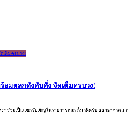
ร้อมตลกดังคับคั่ง จัดเต็มครบวง!
มคะ” ร่วมเป็นแขกรับเชิญในรายการตลก ก็มาดิครับ ออกอากาศ 1 ต.ค.