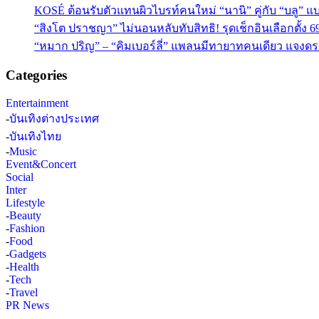
KOSÉ ต้อนรับตัวแทนผิวไบรท์คนใหม่ “นานิ” คู่กับ “บลู” แบร
“สิงโต ปราชญา” ไม่นอนหลับทับสิทธิ! รุดเช็กอินเลือกตั้ง 6
“หมาก ปริญ” – “คิมเบอร์ลี่” แพลนมีทายาทคนเดียว แจงดรา
Categories
Entertainment
-
บันเทิงต่างประเทศ
-
บันเทิงไทย
-
Music
Event&Concert
Social
Inter
Lifestyle
-
Beauty
-
Fashion
-
Food
-
Gadgets
-
Health
-
Tech
-
Travel
PR News