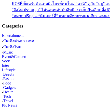
KOSÉ ต้อนรับตัวแทนผิวไบรท์คนใหม่ “นานิ” คู่กับ “บลู” แบร
“สิงโต ปราชญา” ไม่นอนหลับทับสิทธิ! รุดเช็กอินเลือกตั้ง 6
“หมาก ปริญ” – “คิมเบอร์ลี่” แพลนมีทายาทคนเดียว แจงดรา
Categories
Entertainment
-
บันเทิงต่างประเทศ
-
บันเทิงไทย
-
Music
Event&Concert
Social
Inter
Lifestyle
-
Beauty
-
Fashion
-
Food
-
Gadgets
-
Health
-
Tech
-
Travel
PR News