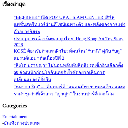
เรื่องล่าสุด
“BE;FREEK” เปิด POP-UP AT SIAM CENTER เสิร์ฟ
แฟชั่นสตรีทแวร์ผ่านดีไซน์เฉพาะตัว และพลังของการแต่ง
ตัวอย่างอิสระ
ปรากฏการณ์อาร์ตทอยบุกไทย! Hong Kong Art Toy Story
2026
KOSÉ ต้อนรับตัวแทนผิวไบรท์คนใหม่ “นานิ” คู่กับ “บลู”
แบรนด์แอมฯต่อเนื่องปีที่ 2
“สิงโต ปราชญา” ไม่นอนหลับทับสิทธิ! รุดเช็กอินเลือกตั้ง
69 ล่วงหน้าก่อนโกอินเตอร์ ย้ำชัดอยากเห็นการ
เปลี่ยนแปลงที่ยั่งยืน
“หมาก ปริญ” – “คิมเบอร์ลี่” แพลนมีทายาทคนเดียว แจงด
ราม่าชุดว่าที่เจ้าสาว “ญาญ่า” ในงานปาร์ตี้สละโสด
Categories
Entertainment
-
บันเทิงต่างประเทศ