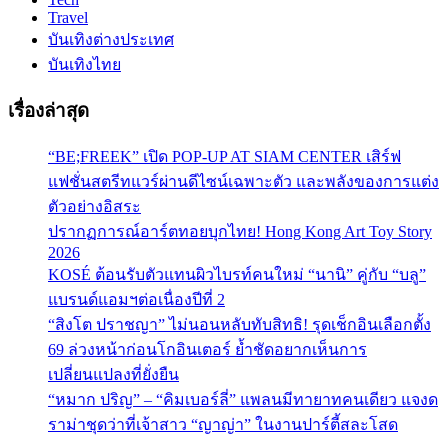
Travel
บันเทิงต่างประเทศ
บันเทิงไทย
เรื่องล่าสุด
“BE;FREEK” เปิด POP-UP AT SIAM CENTER เสิร์ฟ
แฟชั่นสตรีทแวร์ผ่านดีไซน์เฉพาะตัว และพลังของการแต่ง
ตัวอย่างอิสระ
ปรากฏการณ์อาร์ตทอยบุกไทย! Hong Kong Art Toy Story
2026
KOSÉ ต้อนรับตัวแทนผิวไบรท์คนใหม่ “นานิ” คู่กับ “บลู”
แบรนด์แอมฯต่อเนื่องปีที่ 2
“สิงโต ปราชญา” ไม่นอนหลับทับสิทธิ! รุดเช็กอินเลือกตั้ง
69 ล่วงหน้าก่อนโกอินเตอร์ ย้ำชัดอยากเห็นการ
เปลี่ยนแปลงที่ยั่งยืน
“หมาก ปริญ” – “คิมเบอร์ลี่” แพลนมีทายาทคนเดียว แจงด
ราม่าชุดว่าที่เจ้าสาว “ญาญ่า” ในงานปาร์ตี้สละโสด