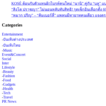
KOSÉ ต้อนรับตัวแทนผิวไบรท์คนใหม่ “นานิ” คู่กับ “บลู” แบร
“สิงโต ปราชญา” ไม่นอนหลับทับสิทธิ! รุดเช็กอินเลือกตั้ง 6
“หมาก ปริญ” – “คิมเบอร์ลี่” แพลนมีทายาทคนเดียว แจงดรา
Categories
Entertainment
-
บันเทิงต่างประเทศ
-
บันเทิงไทย
-
Music
Event&Concert
Social
Inter
Lifestyle
-
Beauty
-
Fashion
-
Food
-
Gadgets
-
Health
-
Tech
-
Travel
PR News