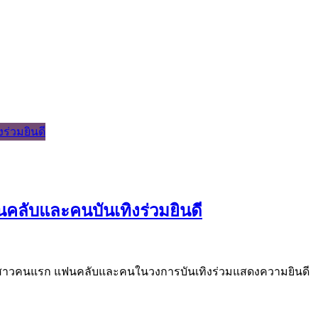
นคลับและคนบันเทิงร่วมยินดี
องลูกสาวคนแรก แฟนคลับและคนในวงการบันเทิงร่วมแสดงความยินดี