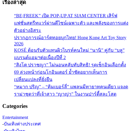
เรื่องล่าสุด
“BE;FREEK” เปิด POP-UP AT SIAM CENTER เสิร์ฟ
แฟชั่นสตรีทแวร์ผ่านดีไซน์เฉพาะตัว และพลังของการแต่ง
ตัวอย่างอิสระ
ปรากฏการณ์อาร์ตทอยบุกไทย! Hong Kong Art Toy Story
2026
KOSÉ ต้อนรับตัวแทนผิวไบรท์คนใหม่ “นานิ” คู่กับ “บลู”
แบรนด์แอมฯต่อเนื่องปีที่ 2
“สิงโต ปราชญา” ไม่นอนหลับทับสิทธิ! รุดเช็กอินเลือกตั้ง
69 ล่วงหน้าก่อนโกอินเตอร์ ย้ำชัดอยากเห็นการ
เปลี่ยนแปลงที่ยั่งยืน
“หมาก ปริญ” – “คิมเบอร์ลี่” แพลนมีทายาทคนเดียว แจงด
ราม่าชุดว่าที่เจ้าสาว “ญาญ่า” ในงานปาร์ตี้สละโสด
Categories
Entertainment
-
บันเทิงต่างประเทศ