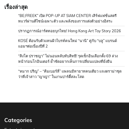
เรื่องล่าสุด
“BE;FREEK” เปิด POP-UP AT SIAM CENTER เสิร์ฟแฟชั่นสตรี
ทแวร์ผ่านดีไซน์เฉพาะตัว และพลังของการแต่งตัวอย่างอิสระ
ปรากฏการณ์อาร์ตทอยบุกไทย! Hong Kong Art Toy Story 2026
KOSÉ ต้อนรับตัวแทนผิวไบรท์คนใหม่ “นานิ” คู่กับ “บลู” แบรนด์
แอมฯต่อเนื่องปีที่ 2
“สิงโต ปราชญา” ไม่นอนหลับทับสิทธิ! รุดเช็กอินเลือกตั้ง 69 ล่วง
หน้าก่อนโกอินเตอร์ ย้ำชัดอยากเห็นการเปลี่ยนแปลงที่ยั่งยืน
“หมาก ปริญ” – “คิมเบอร์ลี่” แพลนมีทายาทคนเดียว แจงดราม่าชุด
ว่าที่เจ้าสาว “ญาญ่า” ในงานปาร์ตี้สละโสด
Categories