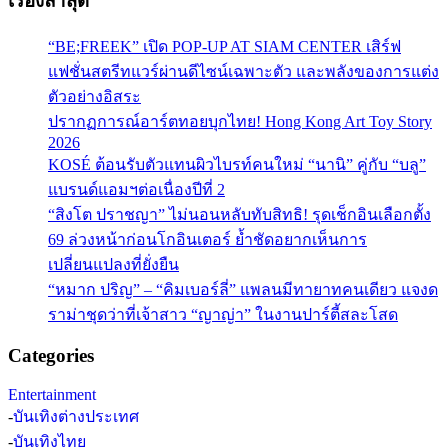
เรื่องล่าสุด
“BE;FREEK” เปิด POP-UP AT SIAM CENTER เสิร์ฟ
แฟชั่นสตรีทแวร์ผ่านดีไซน์เฉพาะตัว และพลังของการแต่ง
ตัวอย่างอิสระ
ปรากฏการณ์อาร์ตทอยบุกไทย! Hong Kong Art Toy Story
2026
KOSÉ ต้อนรับตัวแทนผิวไบรท์คนใหม่ “นานิ” คู่กับ “บลู”
แบรนด์แอมฯต่อเนื่องปีที่ 2
“สิงโต ปราชญา” ไม่นอนหลับทับสิทธิ! รุดเช็กอินเลือกตั้ง
69 ล่วงหน้าก่อนโกอินเตอร์ ย้ำชัดอยากเห็นการ
เปลี่ยนแปลงที่ยั่งยืน
“หมาก ปริญ” – “คิมเบอร์ลี่” แพลนมีทายาทคนเดียว แจงด
ราม่าชุดว่าที่เจ้าสาว “ญาญ่า” ในงานปาร์ตี้สละโสด
Categories
Entertainment
-
บันเทิงต่างประเทศ
-
บันเทิงไทย