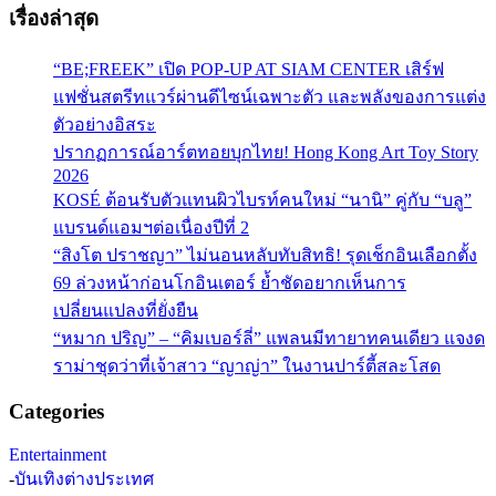
เรื่องล่าสุด
“BE;FREEK” เปิด POP-UP AT SIAM CENTER เสิร์ฟ
แฟชั่นสตรีทแวร์ผ่านดีไซน์เฉพาะตัว และพลังของการแต่ง
ตัวอย่างอิสระ
ปรากฏการณ์อาร์ตทอยบุกไทย! Hong Kong Art Toy Story
2026
KOSÉ ต้อนรับตัวแทนผิวไบรท์คนใหม่ “นานิ” คู่กับ “บลู”
แบรนด์แอมฯต่อเนื่องปีที่ 2
“สิงโต ปราชญา” ไม่นอนหลับทับสิทธิ! รุดเช็กอินเลือกตั้ง
69 ล่วงหน้าก่อนโกอินเตอร์ ย้ำชัดอยากเห็นการ
เปลี่ยนแปลงที่ยั่งยืน
“หมาก ปริญ” – “คิมเบอร์ลี่” แพลนมีทายาทคนเดียว แจงด
ราม่าชุดว่าที่เจ้าสาว “ญาญ่า” ในงานปาร์ตี้สละโสด
Categories
Entertainment
-
บันเทิงต่างประเทศ