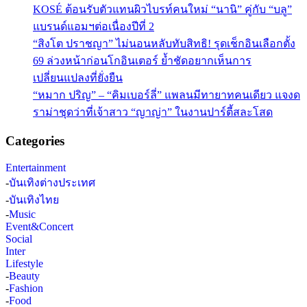
KOSÉ ต้อนรับตัวแทนผิวไบรท์คนใหม่ “นานิ” คู่กับ “บลู”
แบรนด์แอมฯต่อเนื่องปีที่ 2
“สิงโต ปราชญา” ไม่นอนหลับทับสิทธิ! รุดเช็กอินเลือกตั้ง
69 ล่วงหน้าก่อนโกอินเตอร์ ย้ำชัดอยากเห็นการ
เปลี่ยนแปลงที่ยั่งยืน
“หมาก ปริญ” – “คิมเบอร์ลี่” แพลนมีทายาทคนเดียว แจงด
ราม่าชุดว่าที่เจ้าสาว “ญาญ่า” ในงานปาร์ตี้สละโสด
Categories
Entertainment
-
บันเทิงต่างประเทศ
-
บันเทิงไทย
-
Music
Event&Concert
Social
Inter
Lifestyle
-
Beauty
-
Fashion
-
Food