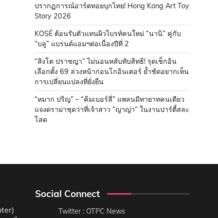
ปรากฏการณ์อาร์ตทอยบุกไทย! Hong Kong Art Toy
Story 2026
KOSÉ ต้อนรับตัวแทนผิวไบรท์คนใหม่ “นานิ” คู่กับ
“บลู” แบรนด์แอมฯต่อเนื่องปีที่ 2
“สิงโต ปราชญา” ไม่นอนหลับทับสิทธิ! รุดเช็กอิน
เลือกตั้ง 69 ล่วงหน้าก่อนโกอินเตอร์ ย้ำชัดอยากเห็น
การเปลี่ยนแปลงที่ยั่งยืน
“หมาก ปริญ” – “คิมเบอร์ลี่” แพลนมีทายาทคนเดียว
แจงดราม่าชุดว่าที่เจ้าสาว “ญาญ่า” ในงานปาร์ตี้สละ
โสด
Social Connect
ter)
Twitter : OTPC News