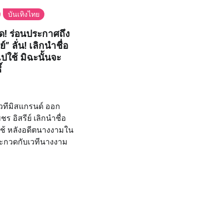
บันเทิงไทย
อด! ร่อนประกาศถึง
์” ลั่น! เลิกนำชื่อ
ปใช้ มิฉะนั้นจะ
์
เวทีมิสแกรนด์ ออก
ร อิสรีย์ เลิกนำชื่อ
ใช้ หลังอดีตนางงามใน
ประกวดกับเวทีนางงาม