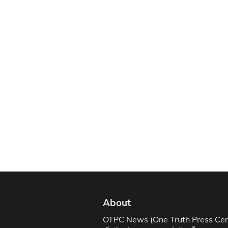
About
OTPC News (One Truth Press Cen