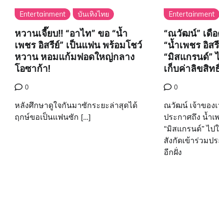
Entertainment
บันเทิงไทย
Entertainment
หวานเจี๊ยบ!! “อาไท” ขอ “น้ำ
“ณวัฒน์” เดื
เพชร อิสรีย์” เป็นแฟน พร้อมโชว์
“น้ำเพชร อิสรีย
หวาน หอมแก้มฟอดใหญ่กลาง
“มิสแกรนด์” ไ
โอซาก้า!
เก็บค่าลิขสิทธิ
0
0
หลังศึกษาดูใจกันมาซักระยะล่าสุดได้
ณวัฒน์ เจ้าของ
ฤกษ์ขอเป็นแฟนซัก […]
ประกาศถึง น้ำเพช
“มิสแกรนด์” ไป
สังกัดเข้าร่วม
อีกฝั่ง