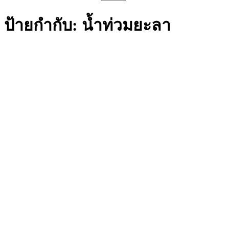
สำหรับ:
ป้ายกำกับ:
น้ำท่วมยะลา