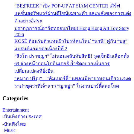
“BE;FREEK” เปิด POP-UP AT SIAM CENTER เสิร์ฟ
แฟชั่นสตรีทแวร์ผ่านดีไซน์เฉพาะตัว และพลังของการแต่ง
ตัวอย่างอิสระ
ปรากฏการณ์อาร์ตทอยบุกไทย! Hong Kong Art Toy Story
2026
KOSÉ ต้อนรับตัวแทนผิวไบรท์คนใหม่ “นานิ” คู่กับ “บลู”
แบรนด์แอมฯต่อเนื่องปีที่ 2
“สิงโต ปราชญา” ไม่นอนหลับทับสิทธิ! รุดเช็กอินเลือกตั้ง
69 ล่วงหน้าก่อนโกอินเตอร์ ย้ำชัดอยากเห็นการ
เปลี่ยนแปลงที่ยั่งยืน
“หมาก ปริญ” – “คิมเบอร์ลี่” แพลนมีทายาทคนเดียว แจงด
ราม่าชุดว่าที่เจ้าสาว “ญาญ่า” ในงานปาร์ตี้สละโสด
Categories
Entertainment
-
บันเทิงต่างประเทศ
-
บันเทิงไทย
-
Music