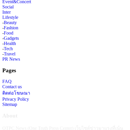
Event&Concert
Social
Inter
Lifestyle
-
Beauty
-
Fashion
-
Food
-
Gadgets
-
Health
-
Tech
-
Travel
PR News
Pages
FAQ
Contact us
ติดต่อโฆษณา
Privacy Policy
Sitemap
About
OTPC News (One Truth Press Center) เว็บไซต์ข่าวมาแรงที่เน้น