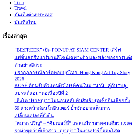
Tech
Travel
บันเทิงต่างประเทศ
บันเทิงไทย
เรื่องล่าสุด
“BE;FREEK” เปิด POP-UP AT SIAM CENTER เสิร์ฟ
แฟชั่นสตรีทแวร์ผ่านดีไซน์เฉพาะตัว และพลังของการแต่ง
ตัวอย่างอิสระ
ปรากฏการณ์อาร์ตทอยบุกไทย! Hong Kong Art Toy Story
2026
KOSÉ ต้อนรับตัวแทนผิวไบรท์คนใหม่ “นานิ” คู่กับ “บลู”
แบรนด์แอมฯต่อเนื่องปีที่ 2
“สิงโต ปราชญา” ไม่นอนหลับทับสิทธิ! รุดเช็กอินเลือกตั้ง
69 ล่วงหน้าก่อนโกอินเตอร์ ย้ำชัดอยากเห็นการ
เปลี่ยนแปลงที่ยั่งยืน
“หมาก ปริญ” – “คิมเบอร์ลี่” แพลนมีทายาทคนเดียว แจงด
ราม่าชุดว่าที่เจ้าสาว “ญาญ่า” ในงานปาร์ตี้สละโสด