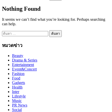
สำหรับ:
Nothing Found
It seems we can’t find what you’re looking for. Perhaps searching
can help.
ค้นหา
สำหรับ:
หมวดข่าว
Beauty
Drama & Series
Entertainment
Event&Concert
Fashion
Food
Gadgets
Health
Inter
Lifestyle
Music
PR News
Social