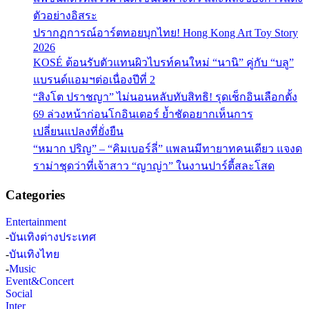
ตัวอย่างอิสระ
ปรากฏการณ์อาร์ตทอยบุกไทย! Hong Kong Art Toy Story
2026
KOSÉ ต้อนรับตัวแทนผิวไบรท์คนใหม่ “นานิ” คู่กับ “บลู”
แบรนด์แอมฯต่อเนื่องปีที่ 2
“สิงโต ปราชญา” ไม่นอนหลับทับสิทธิ! รุดเช็กอินเลือกตั้ง
69 ล่วงหน้าก่อนโกอินเตอร์ ย้ำชัดอยากเห็นการ
เปลี่ยนแปลงที่ยั่งยืน
“หมาก ปริญ” – “คิมเบอร์ลี่” แพลนมีทายาทคนเดียว แจงด
ราม่าชุดว่าที่เจ้าสาว “ญาญ่า” ในงานปาร์ตี้สละโสด
Categories
Entertainment
-
บันเทิงต่างประเทศ
-
บันเทิงไทย
-
Music
Event&Concert
Social
Inter